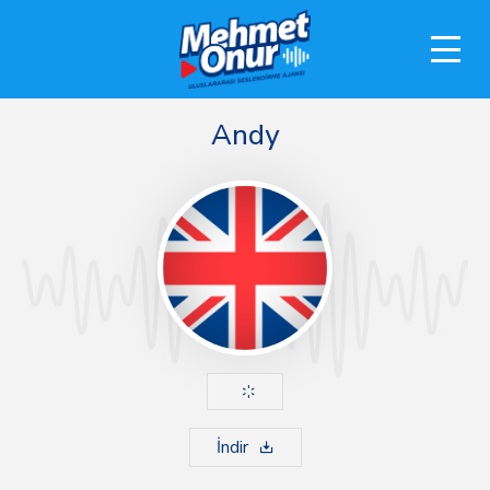
Andy
İndir