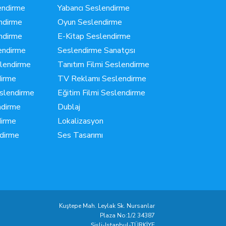
endirme
Yabancı Seslendirme
ndirme
Oyun Seslendirme
ndirme
E-Kitap Seslendirme
endirme
Seslendirme Sanatçısı
lendirme
Tanıtım Filmi Seslendirme
irme
TV Reklamı Seslendirme
slendirme
Eğitim Filmi Seslendirme
ndirme
Dublaj
dirme
Lokalizasyon
dirme
Ses Tasarımı
Kuştepe Mah. Leylak Sk. Nursanlar
Plaza No:1/2 34387
Şişli-Istanbul-TÜRKİYE