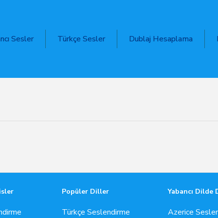
ncı Sesler
Türkçe Sesler
Dublaj Hesaplama
isler
Popüler Diller
Yabancı Dilde 
ndirme
Türkçe Seslendirme
Azerice Sesle