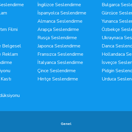
Seslendirme
İngilizce Seslendirme
Bulgarca Sesl
klam
İspanyolca Seslendirme
Gürcüce Sesle
Almanca Seslendirme
Yunanca Sesle
ıtım Filmi
Arapça Seslendirme
Özbekçe Sesl
Rusça Seslendirme
Ukraynaca Ses
e Belgesel
Japonca Seslendirme
Danca Seslend
de Reklam
Fransızca Seslendirme
Hollandaca Se
ndirme
İtalyanca Seslendirme
İsveçce Sesle
iyonu
Çince Seslendirme
Pidgin Seslen
 Kastı
Hintçe Seslendirme
Urduca Seslen
düksiyonu
Genel