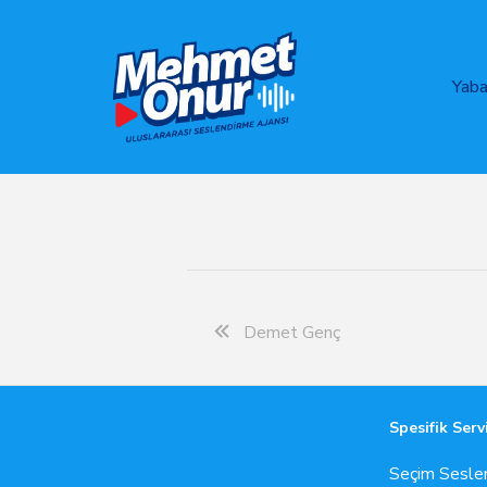
Yaba
Demet Genç
Spesifik Serv
Seçim Sesle