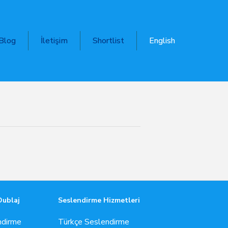
Blog
İletişim
Shortlist
English
Dublaj
Seslendirme Hizmetleri
ndirme
Türkçe Seslendirme