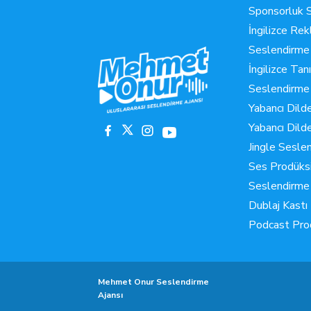
Sponsorluk 
İngilizce Re
Seslendirme
İngilizce Tan
Seslendirme
Yabancı Dild
Yabancı Dil
Jingle Sesle
Ses Prodüks
Seslendirme
Dublaj Kastı
Podcast Pro
Mehmet Onur Seslendirme
Ajansı