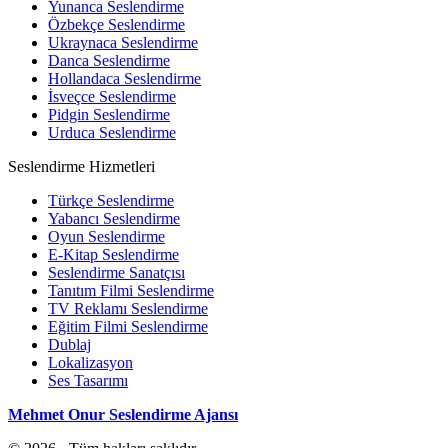
Yunanca Seslendirme
Özbekçe Seslendirme
Ukraynaca Seslendirme
Danca Seslendirme
Hollandaca Seslendirme
İsveçce Seslendirme
Pidgin Seslendirme
Urduca Seslendirme
Seslendirme Hizmetleri
Türkçe Seslendirme
Yabancı Seslendirme
Oyun Seslendirme
E-Kitap Seslendirme
Seslendirme Sanatçısı
Tanıtım Filmi Seslendirme
TV Reklamı Seslendirme
Eğitim Filmi Seslendirme
Dublaj
Lokalizasyon
Ses Tasarımı
Mehmet Onur Seslendirme Ajansı