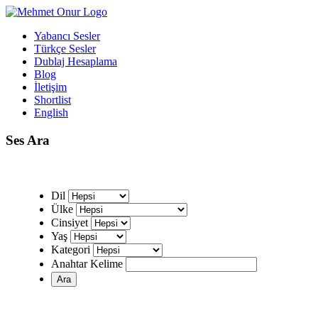
Yabancı Sesler
Türkçe Sesler
Dublaj Hesaplama
Blog
İletişim
Shortlist
English
Ses Ara
Dil
Ülke
Cinsiyet
Yaş
Kategori
Anahtar Kelime