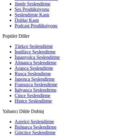
Jingle Seslendirme
Ses Prodüksiyonu
Seslendirme Kastı
Dublaj Kastı
Podcast Prodüksiyonu
Popüler Diller
Türkçe Seslendirme
İngilizce Seslendirme
İspanyolca Seslendirme
Almanca Seslendirme
Arapça Seslendirme
Rusça Seslendirme
Japonca Seslendirme
Fransızca Seslendirme
İtalyanca Seslendirme
Çince Seslendirme
Hintçe Seslendirme
Yabancı Dilde Dublaj
Azerice Seslendirme
Bulgarca Seslendirme
Gürcüce Seslendirme